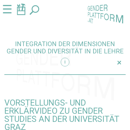
Zum
Zur
☰
Seiteninhalt
Navigation
springen
springen
INTEGRATION DER DIMENSIONEN
GENDER UND DIVERSITÄT IN DIE LEHRE
+
i
ie Lehre einblenden
VORSTELLUNGS- UND
ERKLÄRVIDEO ZU GENDER
STUDIES AN DER UNIVERSITÄT
GRAZ