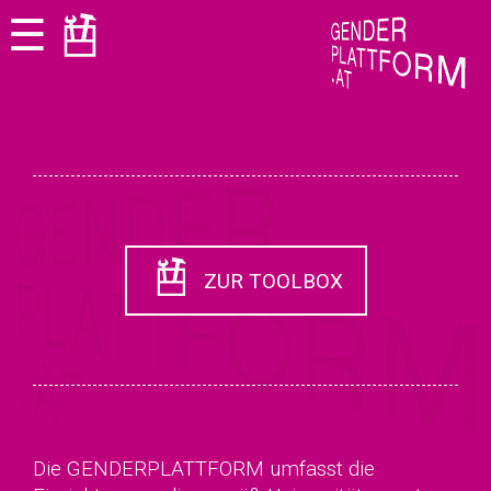
Zum
Zur
☰
Seiteninhalt
Navigation
springen
springen
ZUR TOOLBOX
Die GENDERPLATTFORM umfasst die