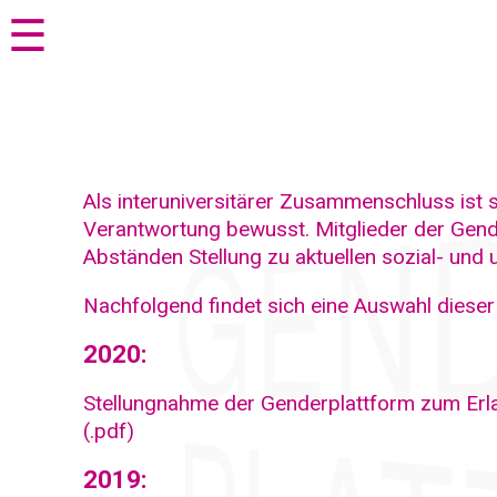
Zum
Zur
☰
Seiteninhalt
Navigation
springen
springen
Als interuniversitärer Zusammenschluss ist
Verantwortung bewusst. Mitglieder der Gende
Abständen Stellung zu aktuellen sozial- und 
Nachfolgend findet sich eine Auswahl diese
2020:
Stellungnahme der Genderplattform zum Erl
(.pdf)
2019: