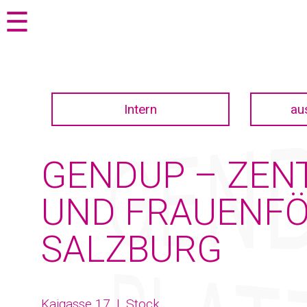
Zum
Zur
☰
Seiteninhalt
Navigation
springen
springen
Intern
au
GENDUP – ZEN
UND FRAUENFÖ
SALZBURG
Kaigasse 17, I. Stock