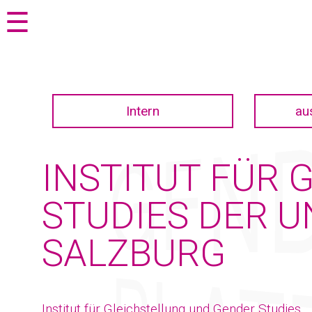
Zum
Zur
☰
Seiteninhalt
Navigation
springen
springen
Intern
au
INSTITUT FÜR
STUDIES DER 
SALZBURG
Institut für Gleichstellung und Gender Studies