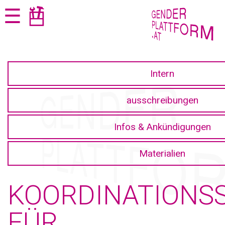
Zum
Zur
☰
Seiteninhalt
Navigation
springen
springen
Intern
ausschreibungen
Infos & Ankündigungen
Materialien
KOORDINATIONS
FÜR