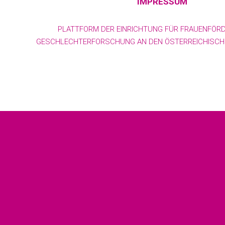
IMPRESSUM
PLATTFORM DER EINRICHTUNG FÜR FRAUENFÖR
GESCHLECHTERFORSCHUNG AN DEN ÖSTERREICHISCHE