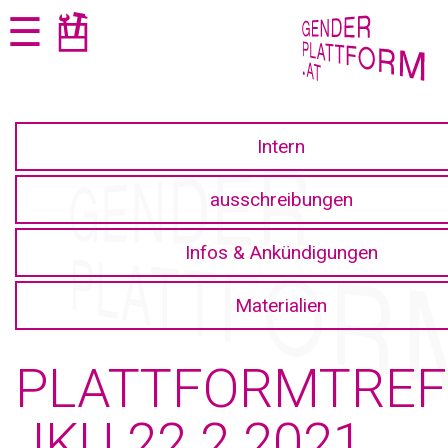
Zum
Zur
☰
Seiteninhalt
Navigation
springen
springen
Intern
ausschreibungen
Infos & Ankündigungen
Materialien
PLATTFORMTREF
JKU 22.2.2021