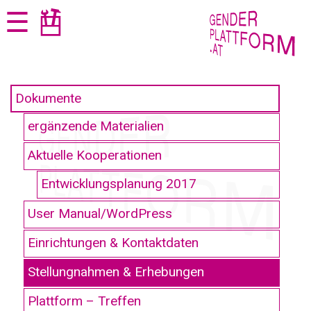
Zum
Zur
☰
Seiteninhalt
Navigation
springen
springen
Dokumente
ergänzende Materialien
Aktuelle Kooperationen
Entwicklungsplanung 2017
User Manual/WordPress
Einrichtungen & Kontaktdaten
Stellungnahmen & Erhebungen
Plattform – Treffen