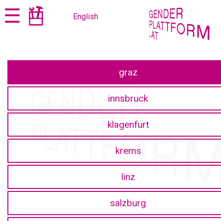
Zum
Zur
☰
English
Seiteninhalt
Navigation
springen
springen
graz
innsbruck
klagenfurt
krems
linz
salzburg