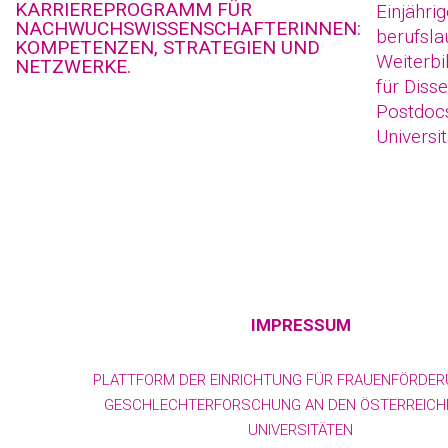
KARRIEREPROGRAMM FÜR
Einjähri
NACHWUCHSWISSENSCHAFTERINNEN:
berufsla
KOMPETENZEN, STRATEGIEN UND
Weiterb
NETZWERKE.
für Diss
Postdocs
Universi
IMPRESSUM
PLATTFORM DER EINRICHTUNG FÜR FRAUENFÖRDE
GESCHLECHTERFORSCHUNG AN DEN ÖSTERREICH
UNIVERSITÄTEN