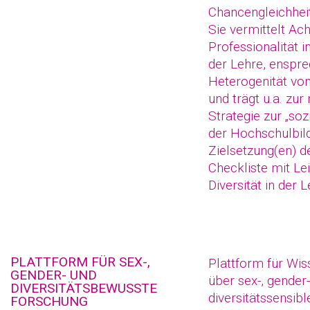
Chancengleichhei
Sie vermittelt Ac
Professionalität i
der Lehre, enspr
Heterogenität vo
und trägt u.a. zur
Strategie zur „so
der Hochschulbil
Zielsetzung(en) d
Checkliste mit Le
Diversität in der L
PLATTFORM FÜR SEX-,
Plattform für Wis
GENDER- UND
über sex-, gender
DIVERSITÄTSBEWUSSTE
diversitätssensibl
FORSCHUNG