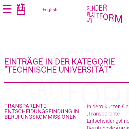
Zum
Zur
☰
English
Seiteninhalt
Navigation
springen
springen
EINTRÄGE IN DER KATEGORIE
"TECHNISCHE UNIVERSITÄT"
TRANSPARENTE
In dem kurzen On
ENTSCHEIDUNGSFINDUNG IN
„Transparente
BERUFUNGSKOMMISSIONEN
Entscheidungsfind
Berufungskommiss