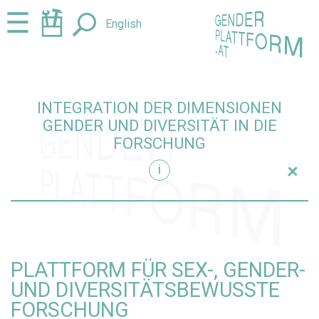
Zum
Zur
☰
English
Seiteninhalt
Navigation
springen
springen
INTEGRATION DER DIMENSIONEN
GENDER UND DIVERSITÄT IN DIE
FORSCHUNG
+
i
 Forschung einblenden
PLATTFORM FÜR SEX-, GENDER-
UND DIVERSITÄTSBEWUSSTE
FORSCHUNG