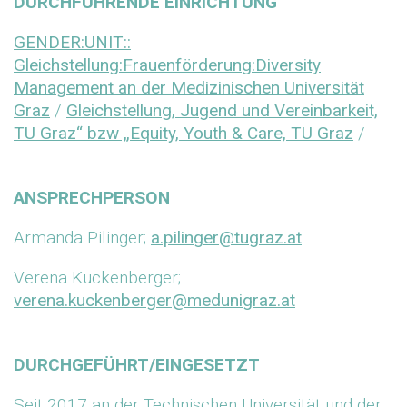
DURCHFÜHRENDE EINRICHTUNG
GENDER:UNIT::
Gleichstellung:Frauenförderung:Diversity
Management an der Medizinischen Universität
Graz
/
Gleichstellung, Jugend und Vereinbarkeit,
TU Graz“ bzw „Equity, Youth & Care, TU Graz
/
ANSPRECHPERSON
Armanda Pilinger;
a.pilinger@tugraz.at
Verena Kuckenberger;
verena.kuckenberger@medunigraz.at
DURCHGEFÜHRT/EINGESETZT
Seit 2017 an der Technischen Universität und der