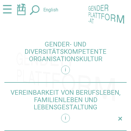
Zum
Zur
☰
English
Seiteninhalt
Navigation
springen
springen
GENDER- UND
DIVERSITÄTSKOMPETENTE
ORGANISATIONSKULTUR
i
ltur einblenden
VEREINBARKEIT VON BERUFSLEBEN,
FAMILIENLEBEN UND
LEBENSGESTALTUNG
+
i
gestaltung einblenden