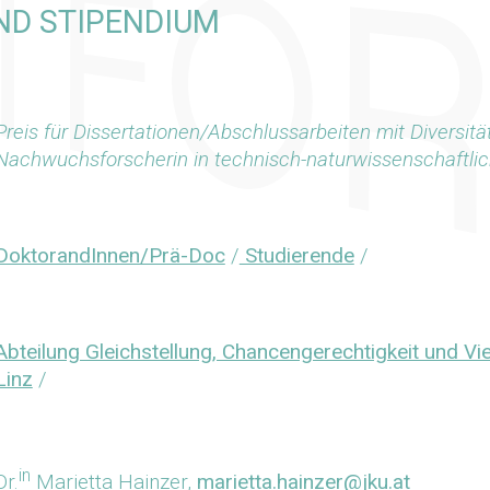
UND STIPENDIUM
Preis für Dissertationen/Abschlussarbeiten mit Diversit
Nachwuchsforscherin in technisch-naturwissenschaftli
DoktorandInnen/Prä-Doc
/
Studierende
/
Abteilung Gleichstellung, Chancengerechtigkeit und Vie
Linz
/
in
Dr.
Marietta Hainzer,
marietta.hainzer@jku.at