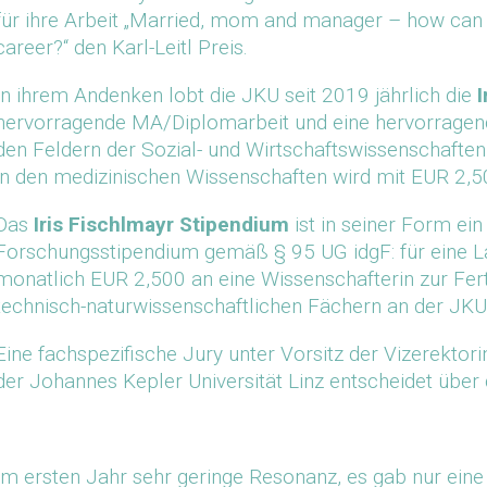
für ihre Arbeit „Married, mom and manager – how can t
career?“ den Karl-Leitl Preis.
In ihrem Andenken lobt die JKU seit 2019 jährlich die
I
hervorragende MA/Diplomarbeit und eine hervorragende
den Feldern der Sozial- und Wirtschaftswissenschafte
in den medizinischen Wissenschaften wird mit EUR 2,5
Das
Iris Fischlmayr Stipendium
ist in seiner Form ein
Forschungsstipendium gemäß § 95 UG idgF: für eine 
monatlich EUR 2,500 an eine Wissenschafterin zur Ferti
technisch-naturwissenschaftlichen Fächern an der JK
Eine fachspezifische Jury unter Vorsitz der Vizerektori
der Johannes Kepler Universität Linz entscheidet über
Im ersten Jahr sehr geringe Resonanz, es gab nur ein