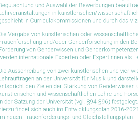
Begutachtung und Auswahl der Bewerbungen beauftragt.
Lehrveranstaltungen in künstlerischen/wissenschaftlic
geschieht in Curriculakommissionen und durch das Viz
Die Vergabe von künstlerischen oder wissenschaftlich
Frauenforschung und/oder Genderforschung in den Ber
Förderung von Genderwissen und Genderkompetenzen
werden internationale Experten oder Expertinnen als 
Die Ausschreibung von zwei künstlerischen und vier wi
Lehraufträgen an der Universität für Musik und darstel
entspricht den Zielen der Stärkung von Genderwissen
künstlerischen und wissenschaftlichen Lehre und Forsc
in der Satzung der Universität (vgl. §94-§96) festgelegt
hierzu findet sich auch im Entwicklungsplan 2016-2021
im neuen Frauenförderungs- und Gleichstellungsplan.