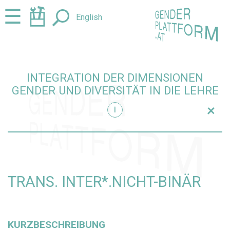
Zum
Zur
☰
English
Seiteninhalt
Navigation
springen
springen
INTEGRATION DER DIMENSIONEN
GENDER UND DIVERSITÄT IN DIE LEHRE
+
i
ie Lehre einblenden
TRANS. INTER*.NICHT-BINÄR
KURZBESCHREIBUNG