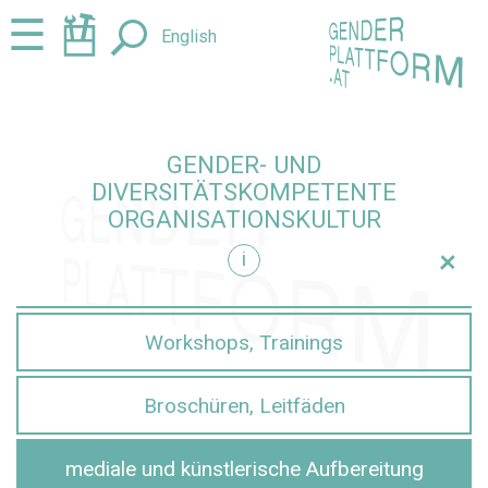
Zum
Zur
☰
English
Seiteninhalt
Navigation
springen
springen
GENDER- UND
DIVERSITÄTSKOMPETENTE
ORGANISATIONSKULTUR
+
i
ltur einblenden
Workshops, Trainings
Broschüren, Leitfäden
mediale und künstlerische Aufbereitung