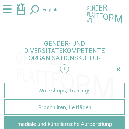
Zum
Zur
☰
English
Seiteninhalt
Navigation
springen
springen
GENDER- UND
DIVERSITÄTSKOMPETENTE
ORGANISATIONSKULTUR
+
i
ltur einblenden
Workshops, Trainings
Broschüren, Leitfäden
mediale und künstlerische Aufbereitung