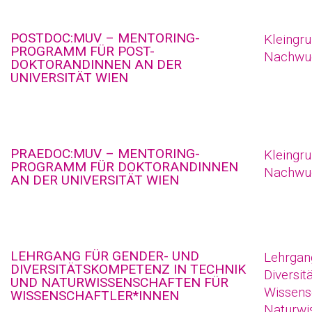
POSTDOC:MUV – MENTORING-
Kleingr
PROGRAMM FÜR POST-
Nachwuc
DOKTORANDINNEN AN DER
UNIVERSITÄT WIEN
PRAEDOC:MUV – MENTORING-
Kleingr
PROGRAMM FÜR DOKTORANDINNEN
Nachwuc
AN DER UNIVERSITÄT WIEN
LEHRGANG FÜR GENDER- UND
Lehrgan
DIVERSITÄTSKOMPETENZ IN TECHNIK
Diversi
UND NATURWISSENSCHAFTEN FÜR
Wissensc
WISSENSCHAFTLER*INNEN
Naturwi