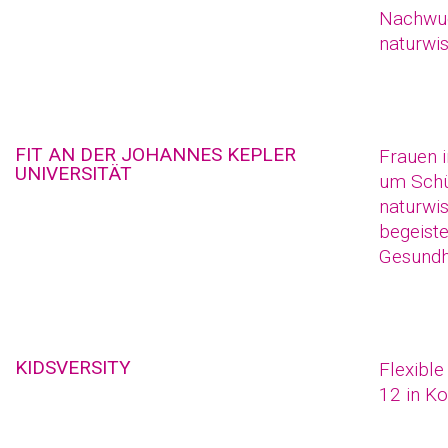
Nachwuc
naturwi
FIT AN DER JOHANNES KEPLER
Frauen 
UNIVERSITÄT
um Schü
naturwis
begeiste
Gesundh
KIDSVERSITY
Flexible
12 in K