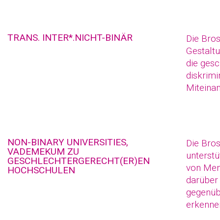
TRANS. INTER*.NICHT-BINÄR
Die Bro
Gestalt
die gesc
diskrimi
Miteinan
NON-BINARY UNIVERSITIES,
Die Bro
VADEMEKUM ZU
unterstü
GESCHLECHTERGERECHT(ER)EN
von Men
HOCHSCHULEN
darüber
gegenüb
erkennen