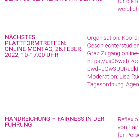
für die 
weiblic
NÄCHSTES
Organisation: Koordi
PLATTFORMTREFFEN:
Geschlechterstudien 
ONLINE MONTAG, 28.FEBER
Graz Zugang online-
2022, 10-17:00 UHR
https://us06web.z
pwd=cGw3UURudk
Moderation: Lisa Rü
Tagesordnung: Agen
HANDREICHUNG – FAIRNESS IN DER
Reflexi
FÜHRUNG
von Fair
für Per