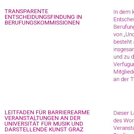
TRANSPARENTE
In dem 
ENTSCHEIDUNGSFINDUNG IN
Entschei
BERUFUNGSKOMMISSIONEN
Berufun
von „Unc
besteht 
insgesa
und zu d
Verfügun
Mitglie
an der T
LEITFADEN FÜR BARRIEREARME
Dieser L
VERANSTALTUNGEN AN DER
des Wor
UNIVERSITÄT FÜR MUSIK UND
Veransta
DARSTELLENDE KUNST GRAZ