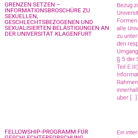
GRENZEN SETZEN –
Bezug zu
INFORMATIONSBROSCHÜRE ZU
Universi
SEXUELLEN,
Formen v
GESCHLECHTSBEZOGENEN UND
SEXUALISIERTEN BELÄSTIGUNGEN AN
alle Uni
DER UNIVERSITÄT KLAGENFURT
zu unter
den resp
Umgang 
§ 5 der 
Teil E I
Informat
Rahmenb
innerhal
über […]
FELLOWSHIP-PROGRAMM FÜR
Ein int
GESCHLECHTERFORSCHUNG