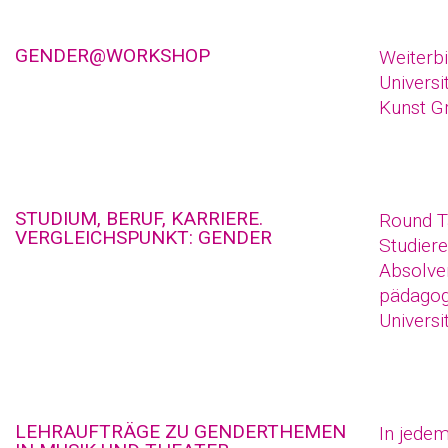
GENDER@WORKSHOP
Weiterb
Universi
Kunst G
STUDIUM, BERUF, KARRIERE.
Round T
VERGLEICHSPUNKT: GENDER
Studier
Absolven
pädagog
Universit
LEHRAUFTRÄGE ZU GENDERTHEMEN
In jede