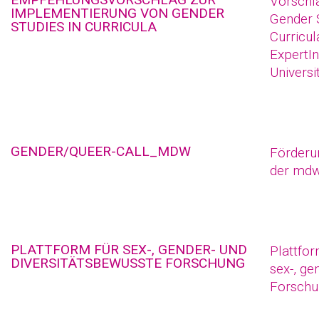
Vorschl
IMPLEMENTIERUNG VON GENDER
Gender S
STUDIES IN CURRICULA
Curricul
ExpertI
Universi
GENDER/QUEER-CALL_MDW
Förderu
der md
PLATTFORM FÜR SEX-, GENDER- UND
Plattfo
DIVERSITÄTSBEWUSSTE FORSCHUNG
sex-, ge
Forschu