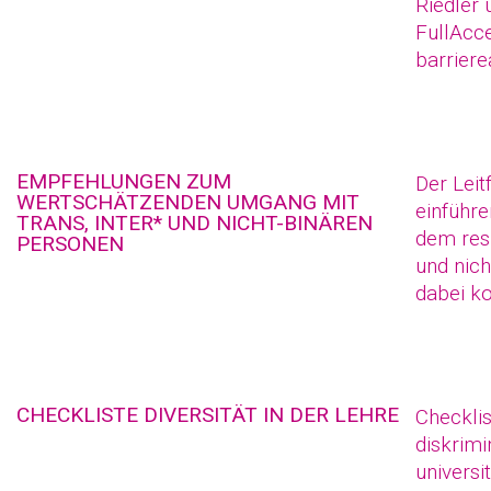
Riedler 
FullAcc
barrier
EMPFEHLUNGEN ZUM
Der Leit
WERTSCHÄTZENDEN UMGANG MIT
einführe
TRANS, INTER* UND NICHT-BINÄREN
dem res
PERSONEN
und nich
dabei k
CHECKLISTE DIVERSITÄT IN DER LEHRE
Checklis
diskrimi
universi