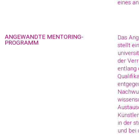
eines a
ANGEWANDTE MENTORING-
Das Ang
PROGRAMM
stellt e
universit
der Verr
entlang 
Qualifik
entgege
Nachwuc
wissensc
Austausc
Künstle
in der s
und bei 