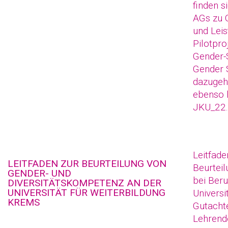
finden s
AGs zu G
und Lei
Pilotpro
Gender-
Gender 
dazugehö
ebenso h
JKU_22.
Leitfade
LEITFADEN ZUR BEURTEILUNG VON
Beurteil
GENDER- UND
bei Ber
DIVERSITÄTSKOMPETENZ AN DER
UNIVERSITÄT FÜR WEITERBILDUNG
Universi
KREMS
Gutachte
Lehrend