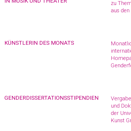
IN MUSIK UND THEATER
zu Them
aus den
KÜNSTLERIN DES MONATS
Monatli
internat
Homepag
Genderf
GENDERDISSERTATIONSSTIPENDIEN
Vergabe
und Dok
der Univ
Kunst G