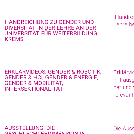
Handrei
HANDREICHUNG ZU GENDER UND
Lehre be
DIVERSITÄT IN DER LEHRE AN DER
UNIVERSITÄT FÜR WEITERBILDUNG
KREMS
ERKLÄRVIDEOS: GENDER & ROBOTIK,
Erklärvi
GENDER & HCI, GENDER & ENERGIE,
mit aus
GENDER & MOBILITÄT,
hat und
INTERSEKTIONALITÄT
relevant 
AUSSTELLUNG: DIE
Die Auss
GESCHLECHTERDIMENSION IN