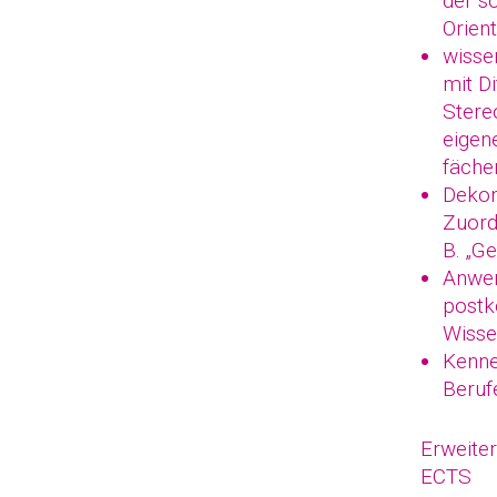
der s
Orient
wisse
mit D
Stere
eigen
fäche
Dekon
Zuord
B. „G
Anwen
postk
Wisse
Kenne
Beruf
Erweite
ECTS