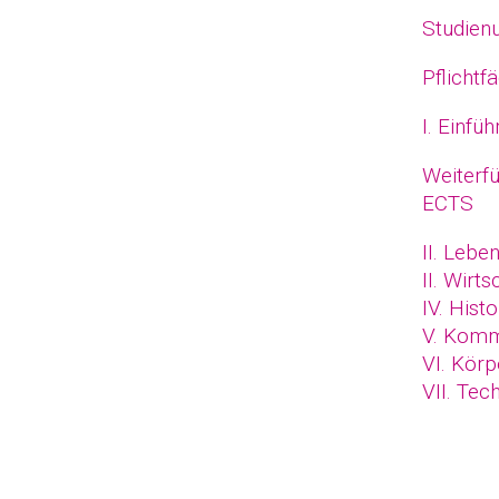
Studien
Pflichtf
I. Einfü
Weiterf
ECTS
II. Leb
II. Wirt
IV. Hist
V. Komm
VI. Körp
VII. Tec