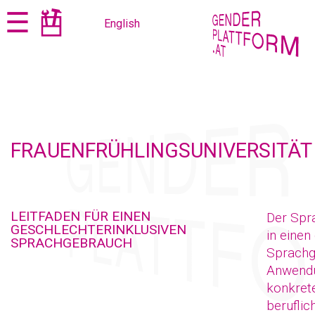
Zum
Zur
☰
English
Seiteninhalt
Navigation
springen
springen
FRAUENFRÜHLINGSUNIVERSITÄT
LEITFADEN FÜR EINEN
Der Spra
GESCHLECHTERINKLUSIVEN
in einen
SPRACHGEBRAUCH
Sprachg
Anwendun
konkrete
beruflic