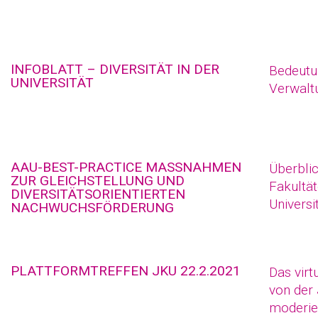
INFOBLATT – DIVERSITÄT IN DER
Bedeutun
UNIVERSITÄT
Verwalt
AAU-BEST-PRACTICE MASSNAHMEN Z
Überbli
UR GLEICHSTELLUNG UND D
Fakultät
IVERSITÄTSORIENTIERTEN N
Universi
ACHWUCHSFÖRDERUNG
PLATTFORMTREFFEN JKU 22.2.2021
Das virt
von der
moderie