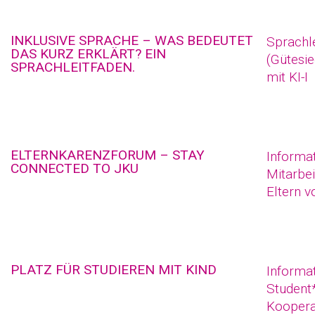
INKLUSIVE SPRACHE – WAS BEDEUTET
Sprachle
DAS KURZ ERKLÄRT? EIN
(Gütesie
SPRACHLEITFADEN.
mit KI-I
ELTERNKARENZFORUM – STAY
Informat
CONNECTED TO JKU
Mitarbei
Eltern v
PLATZ FÜR STUDIEREN MIT KIND
Informat
Student*
Koopera