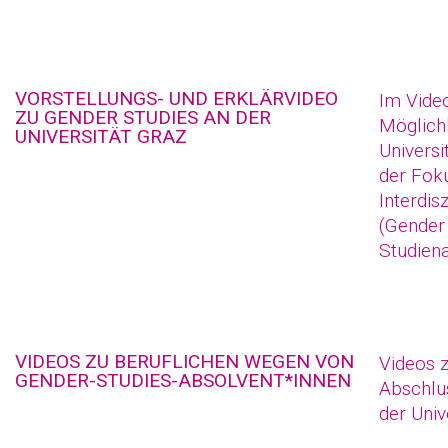
VORSTELLUNGS- UND ERKLÄRVIDEO
Im Vide
ZU GENDER STUDIES AN DER
Möglichk
UNIVERSITÄT GRAZ
Universi
der Fok
Interdis
(Gender
Studien
VIDEOS ZU BERUFLICHEN WEGEN VON
Videos z
GENDER-STUDIES-ABSOLVENT*INNEN
Abschlu
der Univ