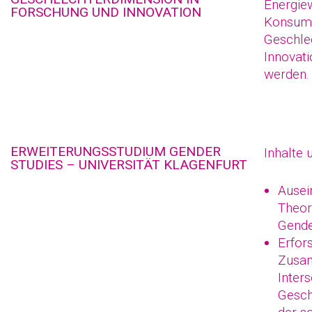
Energie
FORSCHUNG UND INNOVATION
Konsumg
Geschle
Innovati
werden.
ERWEITERUNGSSTUDIUM GENDER
Inhalte 
STUDIES – UNIVERSITÄT KLAGENFURT
Ausei
Theor
Gende
Erfor
Zusam
Inters
Gesch