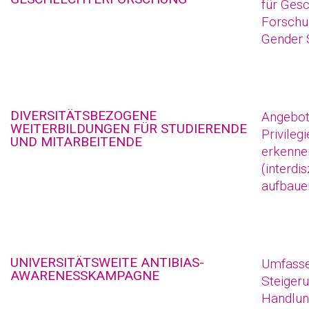
für Gesc
Forschun
Gender S
DIVERSITÄTSBEZOGENE
Angebot
WEITERBILDUNGEN FÜR STUDIERENDE
Privileg
UND MITARBEITENDE
erkennen
(interdi
aufbaue
UNIVERSITÄTSWEITE ANTIBIAS-
Umfass
AWARENESSKAMPAGNE
Steiger
Handlun