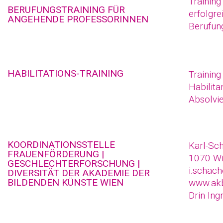
Trainin
BERUFUNGSTRAINING FÜR
erfolgre
ANGEHENDE PROFESSORINNEN
Berufun
HABILITATIONS-TRAINING
Training
Habilita
Absolvie
KOORDINATIONSSTELLE
Karl-Sc
FRAUENFÖRDERUNG |
1070 Wi
GESCHLECHTERFORSCHUNG |
i.schach
DIVERSITÄT DER AKADEMIE DER
BILDENDEN KÜNSTE WIEN
www.akb
Drin Ing