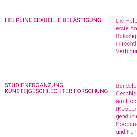
HELPLINE SEXUELLE BELÄSTIGUNG
Die Help
erste An
Belästig
in recht
Verfügu
STUDIENERGÄNZUNG
Bündelu
KÜNSTE|GESCHLECHTER|FORSCHUNG
Geschle
am Hoch
(Kooper
gendup 
Koopera
und Kuns