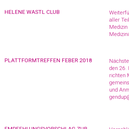
HELENE WASTL CLUB
Weiterf
aller T
Medizin
Medizini
PLATTFORMTREFFEN FEBER 2018
Nächste
den 26.
richten
gemeins
und Anm
gendup@
EMPFEHLUNGSVORSCHLAG ZUR