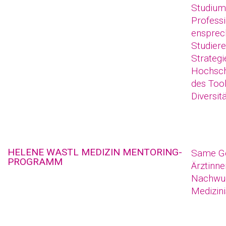
Studium.
Professi
ensprec
Studiere
Strategi
Hochsch
des Tool
Diversitä
HELENE WASTL MEDIZIN MENTORING-
Same Ge
PROGRAMM
Ärztinne
Nachwuc
Medizini