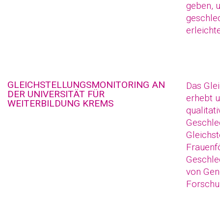
geben, 
geschle
erleicht
GLEICHSTELLUNGSMONITORING AN
Das Gle
DER UNIVERSITÄT FÜR
erhebt u
WEITERBILDUNG KREMS
qualitat
Geschlec
Gleichs
Frauenfö
Geschlec
von Gend
Forschu